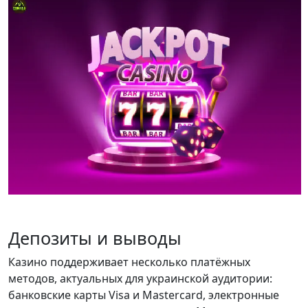
Депозиты и выводы
Казино поддерживает несколько платёжных
методов, актуальных для украинской аудитории:
банковские карты Visa и Mastercard, электронные