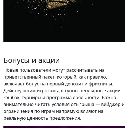
Бонусы и акции
Новые пользователи могут рассчитывать на
приветственный пакет, который, как правило,
включает бонус на первый депозит и фриспины.
Действующим игрокам доступны регулярные акции:
кэшбэк, турниры и программа лояльности. Важно
внимательно читать условия отыгрыша — вейджер и
ограничения по играм напрямую влияют на
реальную ценность предложения.