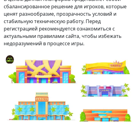
сбалансированное решение для игроков, которые
ценят разнообразие, прозрачность условий и
стабильную техническую работу. Перед
регистрацией рекомендуется ознакомиться с
актуальными правилами сайта, чтобы избежать
недоразумений в процессе игры.